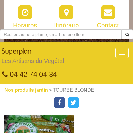
Horaires
Itinéraire
Contact
Superplan
Toggl
navig
Les Artisans du Végétal
04 42 74 04 34
Nos produits jardin
> TOURBE BLONDE