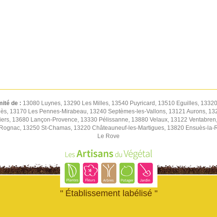
mité de :
13080 Luynes, 13290 Les Milles, 13540 Puyricard, 13510 Eguilles, 1332
ès, 13170 Les Pennes-Mirabeau, 13240 Septèmes-les-Vallons, 13121 Aurons, 13
viers, 13680 Lançon-Provence, 13330 Pélissanne, 13880 Velaux, 13122 Ventabren
 Rognac, 13250 St-Chamas, 13220 Châteauneuf-les-Martigues, 13820 Ensuès-la-
Le Rove
" Établissement labélisé "