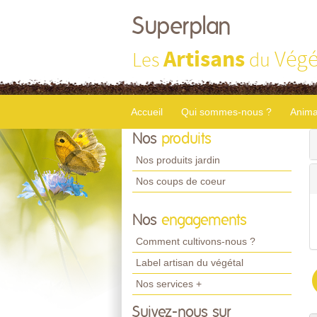
Superplan
Artisans
Végé
Les
du
Accueil
Qui sommes-nous ?
Anima
Nos
produits
Nos produits jardin
Nos coups de coeur
Nos
engagements
Comment cultivons-nous ?
Label artisan du végétal
Nos services +
Suivez-nous sur