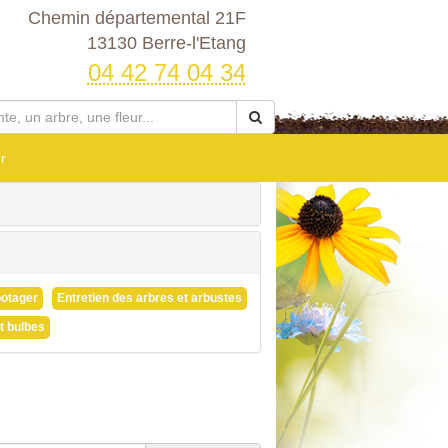
Chemin départemental 21F
13130 Berre-l'Etang
04 42 74 04 34
r
potager
Entretien des arbres et arbustes
t bulbes